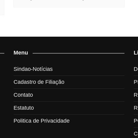
Menu
L
Sindao-Notícias
D
Cadastro de Filiação
P
Contato
R
Estatuto
R
Politica de Privacidade
P
C