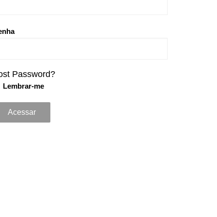
enha
ost Password?
Lembrar-me