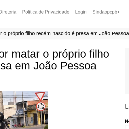
Diretoria
Politica de Privacidade
Login
Sindaopcpb+
LOPCPB
Recuperar Senha
Convênios
r o próprio filho recém-nascido é presa em João Pessoa
PCCR 2022
Tabela de Plantão
r matar o próprio filho
Tabela de Venc. 2025
esa em João Pessoa
L
N