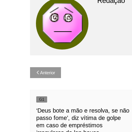
Redação
Navegação
Anterior
de
Post
G1
‘Deus bote a mão e resolva, se não
passo fome’, diz vítima de golpe
em caso de empréstimos