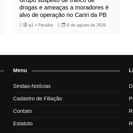
Grupo suspeito de tráfico de
drogas e ameaças a moradores é
alvo de operação no Cariri da PB
g1 > Paraíba
6 de agosto de 2026
Menu
L
Sindao-Notícias
D
Cadastro de Filiação
P
Contato
R
Estatuto
R