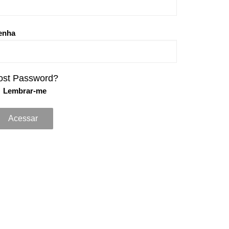
enha
ost Password?
Lembrar-me