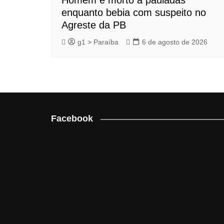
Homem é morto a pauladas
enquanto bebia com suspeito no
Agreste da PB
g1 > Paraíba
6 de agosto de 2026
Facebook