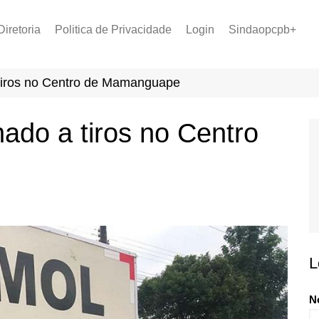
Diretoria
Politica de Privacidade
Login
Sindaopcpb+
LOPCPB
Recuperar Senha
Convênios
 tiros no Centro de Mamanguape
PCCR 2022
Tabela de Plantão
ado a tiros no Centro
Tabela de Venc. 2025
L
N