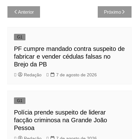
Navegação
Anterior
Próximo
de
Post
G1
PF cumpre mandado contra suspeito de
fabricar e vender cédulas falsas no
Brejo da PB
Redação
7 de agosto de 2026
G1
Polícia prende suspeito de liderar
facção criminosa na Grande João
Pessoa
Redação
7 de agosto de 2026