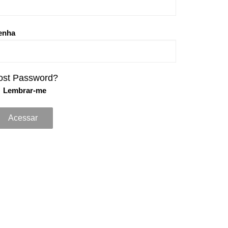
enha
ost Password?
Lembrar-me