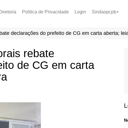
Diretoria
Politica de Privacidade
Login
Sindaopcpb+
LOPCPB
Recuperar Senha
Convênios
bate declarações do prefeito de CG em carta aberta; lei
PCCR 2022
Tabela de Plantão
rais rebate
Tabela de Venc. 2025
eito de CG em carta
ra
L
N