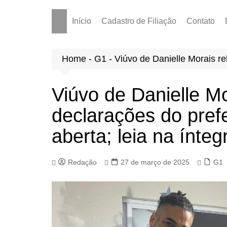
Início
Cadastro de Filiação
Contato
Home
-
G1
-
Viúvo de Danielle Morais re
Viúvo de Danielle Mo
declarações do pref
aberta; leia na ínteg
Redação
27 de março de 2025
G1