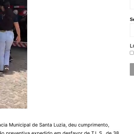
S
L
gacia Municipal de Santa Luzia, deu cumprimento,
ão preventiva expedido em desfavor de T.L.S., de 38