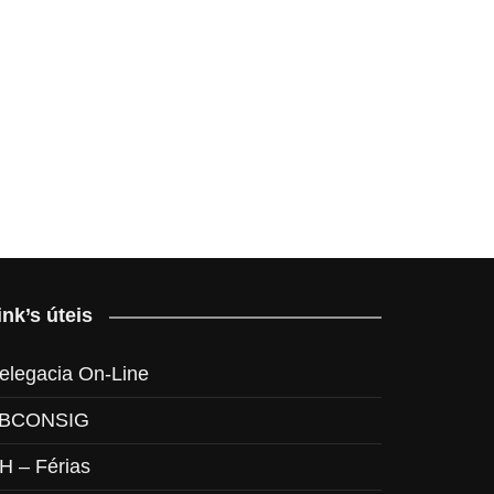
ink’s úteis
elegacia On-Line
BCONSIG
H – Férias