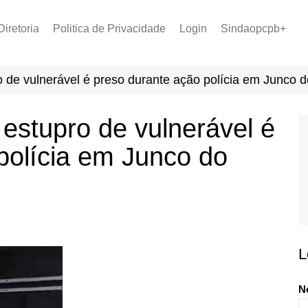
Diretoria
Politica de Privacidade
Login
Sindaopcpb+
LOPCPB
Recuperar Senha
Convênios
de vulnerável é preso durante ação polícia em Junco d
PCCR 2022
Tabela de Plantão
stupro de vulnerável é
Tabela de Venc. 2025
polícia em Junco do
L
N