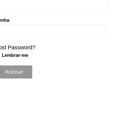
enha
ost Password?
Lembrar-me