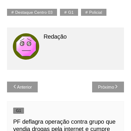
Destaque Centro 03
G1
Policial
Redação
Navegação
Anterior
Próximo
de
Post
G1
PF deflagra operação contra grupo que
vendia drogas pela internet e cumpre