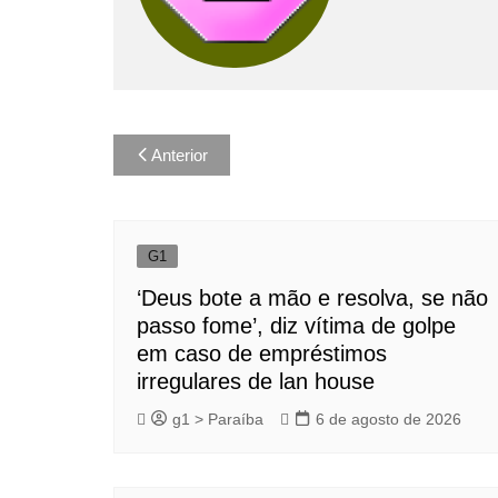
Navegação
Anterior
de
Post
G1
‘Deus bote a mão e resolva, se não
passo fome’, diz vítima de golpe
em caso de empréstimos
irregulares de lan house
g1 > Paraíba
6 de agosto de 2026