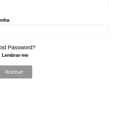
enha
ost Password?
Lembrar-me