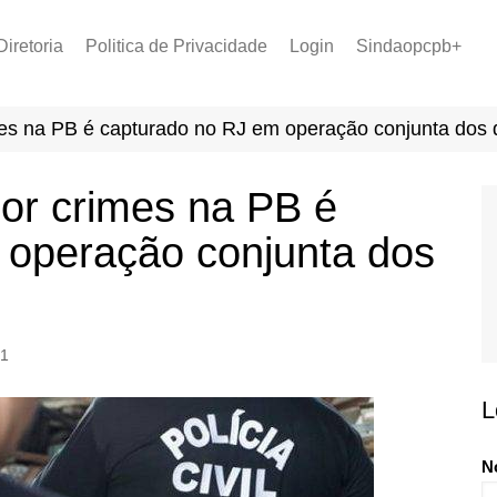
Diretoria
Politica de Privacidade
Login
Sindaopcpb+
LOPCPB
Recuperar Senha
Convênios
s na PB é capturado no RJ em operação conjunta dos 
PCCR 2022
Tabela de Plantão
r crimes na PB é
Tabela de Venc. 2025
 operação conjunta dos
1
L
N