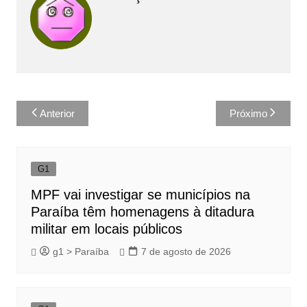
Navegação
Anterior
Próximo
de
Post
G1
MPF vai investigar se municípios na
Paraíba têm homenagens à ditadura
militar em locais públicos
g1 > Paraíba
7 de agosto de 2026