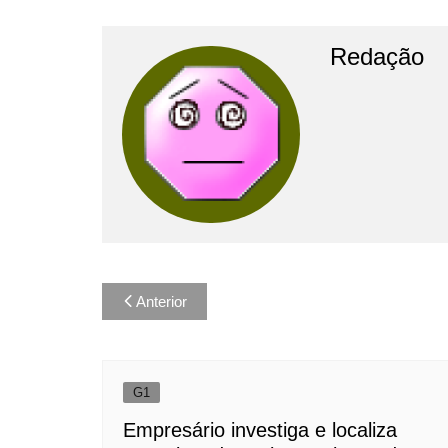
Redação
Navegação
Anterior
de
Post
G1
Empresário investiga e localiza