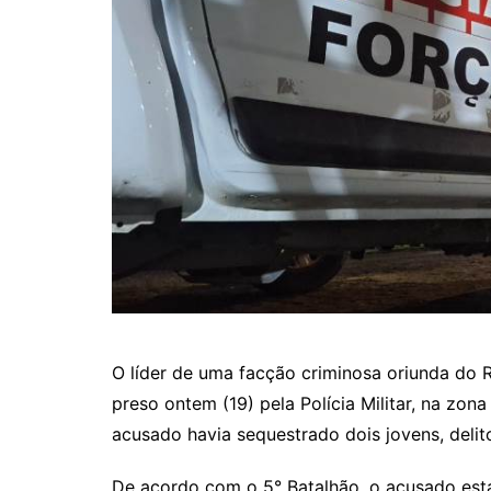
O líder de uma facção criminosa oriunda do R
preso ontem (19) pela Polícia Militar, na zona
acusado havia sequestrado dois jovens, delito
De acordo com o 5° Batalhão, o acusado es