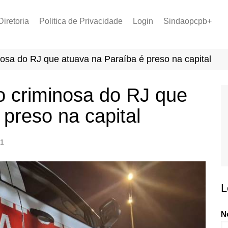
Diretoria
Politica de Privacidade
Login
Sindaopcpb+
LOPCPB
Recuperar Senha
Convênios
nosa do RJ que atuava na Paraíba é preso na capital
PCCR 2022
Tabela de Plantão
o criminosa do RJ que
Tabela de Venc. 2025
preso na capital
1
L
N