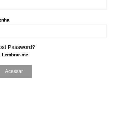
enha
ost Password?
Lembrar-me