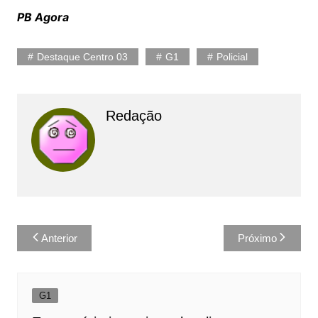
PB Agora
Destaque Centro 03
G1
Policial
Redação
Navegação
Anterior
Próximo
de
Post
G1