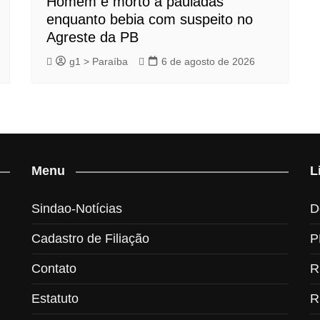
Homem é morto a pauladas
enquanto bebia com suspeito no
Agreste da PB
g1 > Paraíba
6 de agosto de 2026
Menu
L
Sindao-Notícias
D
Cadastro de Filiação
P
Contato
R
Estatuto
R