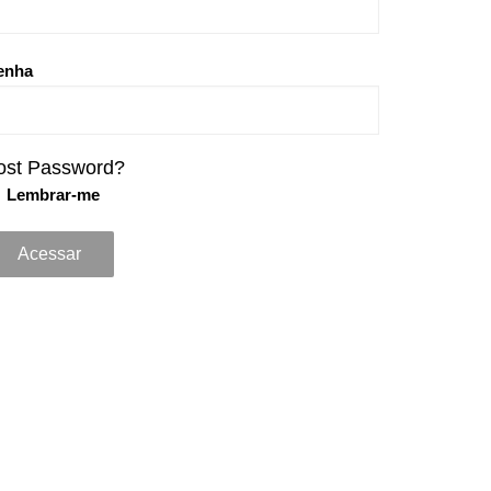
enha
ost Password?
Lembrar-me