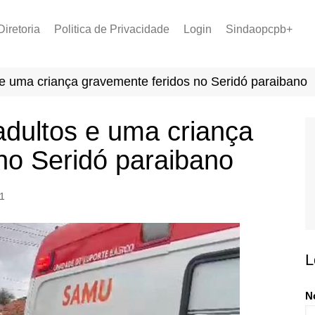
Diretoria
Politica de Privacidade
Login
Sindaopcpb+
LOPCPB
Recuperar Senha
Convênios
 e uma criança gravemente feridos no Seridó paraibano
PCCR 2022
Tabela de Plantão
adultos e uma criança
Tabela de Venc. 2025
no Seridó paraibano
1
L
N