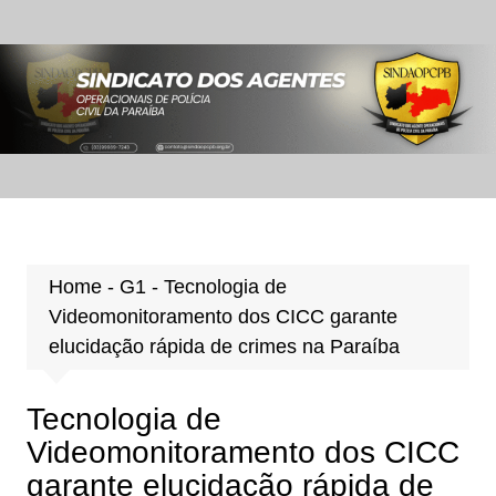
Ir
para
o
conteúdo
Home
-
G1
-
Tecnologia de
Videomonitoramento dos CICC garante
elucidação rápida de crimes na Paraíba
Tecnologia de
Videomonitoramento dos CICC
garante elucidação rápida de