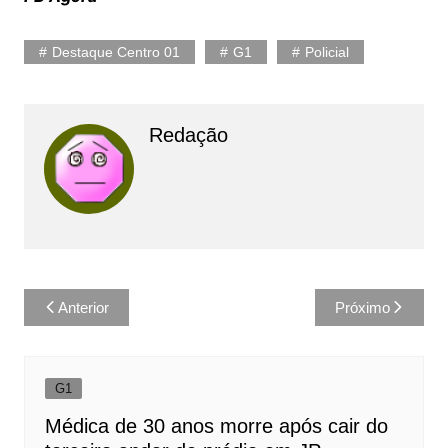
Destaque Centro 01
G1
Policial
Redação
Navegação
Anterior
Próximo
de
Post
G1
Médica de 30 anos morre após cair do