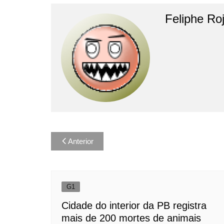
Feliphe Ro
Navegação
Anterior
de
Post
G1
Cidade do interior da PB registra
mais de 200 mortes de animais