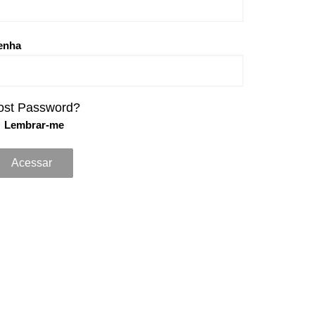
enha
ost Password?
Lembrar-me