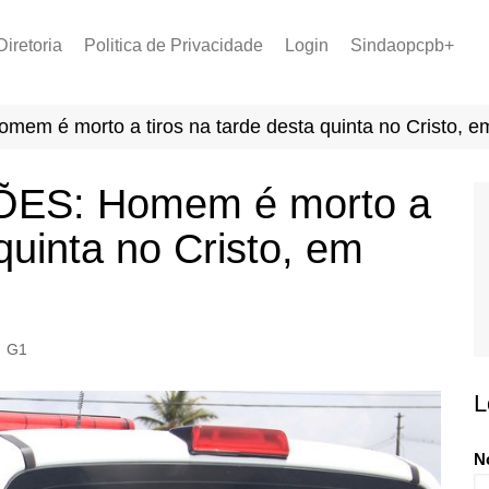
Diretoria
Politica de Privacidade
Login
Sindaopcpb+
LOPCPB
Recuperar Senha
Convênios
 é morto a tiros na tarde desta quinta no Cristo, e
PCCR 2022
Tabela de Plantão
ES: Homem é morto a
Tabela de Venc. 2025
 quinta no Cristo, em
G1
L
N