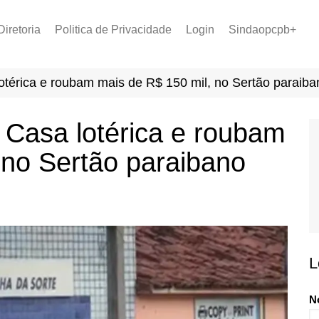
Diretoria
Politica de Privacidade
Login
Sindaopcpb+
LOPCPB
Recuperar Senha
Convênios
térica e roubam mais de R$ 150 mil, no Sertão paraiba
PCCR 2022
Tabela de Plantão
 Casa lotérica e roubam
Tabela de Venc. 2025
 no Sertão paraibano
L
N