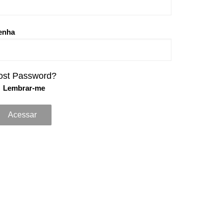
enha
ost Password?
Lembrar-me