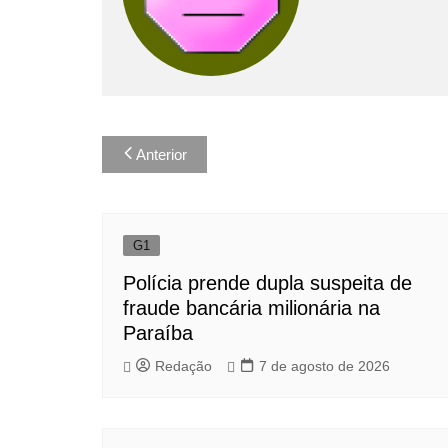
Navegação
Anterior
de
Post
G1
Polícia prende dupla suspeita de
fraude bancária milionária na
Paraíba
Redação
7 de agosto de 2026