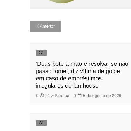
Navegação
Anterior
de
Post
G1
‘Deus bote a mão e resolva, se não
passo fome’, diz vítima de golpe
em caso de empréstimos
irregulares de lan house
g1 > Paraíba
6 de agosto de 2026
G1