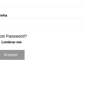
enha
ost Password?
Lembrar-me