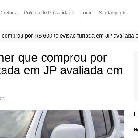
Diretoria
Politica de Privacidade
Login
Sindaopcpb+
LOPCPB
Recuperar Senha
Convênios
mprou por R$ 600 televisão furtada em JP avaliada e
PCCR 2022
Tabela de Plantão
er que comprou por
Tabela de Venc. 2025
rtada em JP avaliada em
G1
L
N