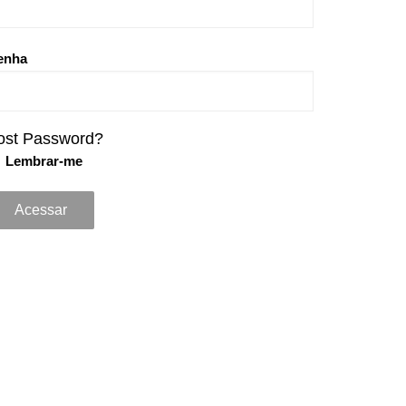
enha
ost Password?
Lembrar-me