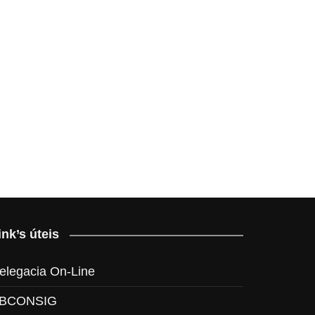
ink’s úteis
elegacia On-Line
BCONSIG