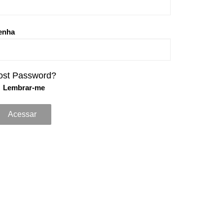
enha
ost Password?
Lembrar-me