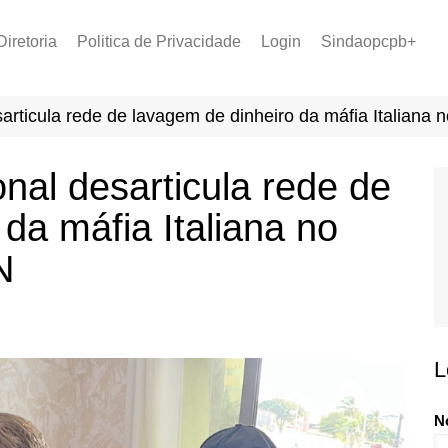
Diretoria
Politica de Privacidade
Login
Sindaopcpb+
LOPCPB
Recuperar Senha
Convênios
rticula rede de lavagem de dinheiro da máfia Italiana 
PCCR 2022
Tabela de Plantão
nal desarticula rede de
Tabela de Venc. 2025
da máfia Italiana no
N
L
N