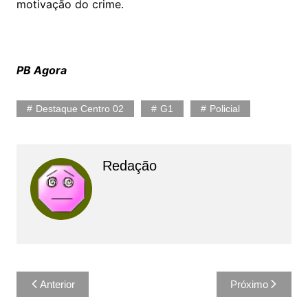
motivação do crime.
PB Agora
Destaque Centro 02
G1
Policial
Redação
Navegação
Anterior
Próximo
de