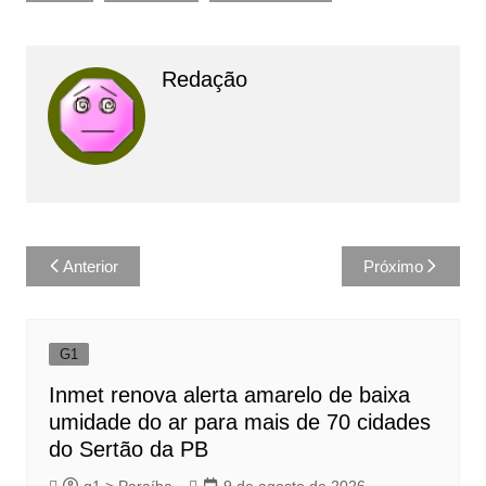
Redação
Navegação
Anterior
Próximo
de
Post
G1
Inmet renova alerta amarelo de baixa
umidade do ar para mais de 70 cidades
do Sertão da PB
g1 > Paraíba
9 de agosto de 2026