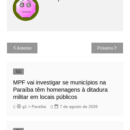
Navegação
Anterior
Próximo
de
Post
G1
MPF vai investigar se municípios na
Paraíba têm homenagens à ditadura
militar em locais públicos
g1 > Paraíba
7 de agosto de 2026