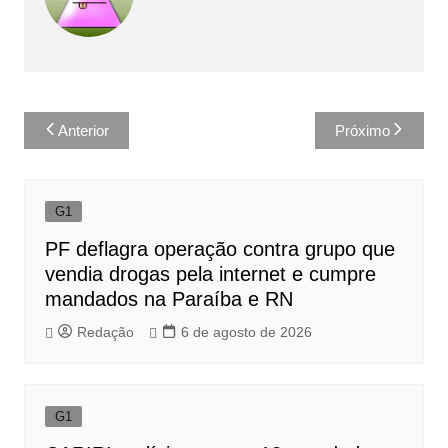
Navegação
Anterior
Próximo
de
Post
G1
PF deflagra operação contra grupo que
vendia drogas pela internet e cumpre
mandados na Paraíba e RN
Redação
6 de agosto de 2026
G1