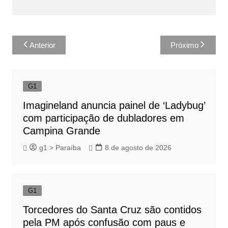
Navegação
Anterior
Próximo
de
Post
G1
Imagineland anuncia painel de ‘Ladybug’
com participação de dubladores em
Campina Grande
g1 > Paraíba
8 de agosto de 2026
G1
Torcedores do Santa Cruz são contidos
pela PM após confusão com paus e