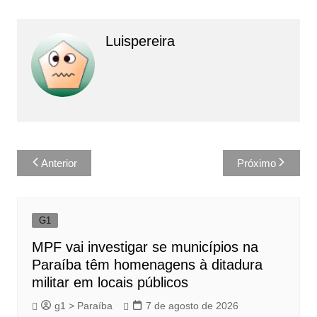
Luispereira
Navegação
Anterior
Próximo
de
Post
G1
MPF vai investigar se municípios na
Paraíba têm homenagens à ditadura
militar em locais públicos
g1 > Paraíba
7 de agosto de 2026