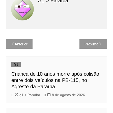
G1 > Paraíba
Navegação
Anterior
Próximo
de
Post
G1
Criança de 10 anos morre após colisão
entre dois veículos na PB-115, no
Agreste da Paraíba
g1 > Paraíba
8 de agosto de 2026