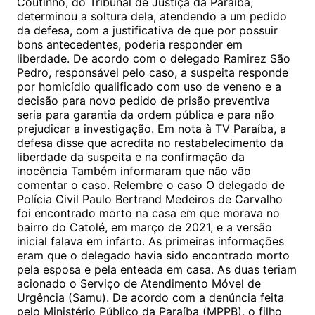
Coutinho, do Tribunal de Justiça da Paraíba,
determinou a soltura dela, atendendo a um pedido
da defesa, com a justificativa de que por possuir
bons antecedentes, poderia responder em
liberdade. De acordo com o delegado Ramirez São
Pedro, responsável pelo caso, a suspeita responde
por homicídio qualificado com uso de veneno e a
decisão para novo pedido de prisão preventiva
seria para garantia da ordem pública e para não
prejudicar a investigação. Em nota à TV Paraíba, a
defesa disse que acredita no restabelecimento da
liberdade da suspeita e na confirmação da
inocência Também informaram que não vão
comentar o caso. Relembre o caso O delegado de
Polícia Civil Paulo Bertrand Medeiros de Carvalho
foi encontrado morto na casa em que morava no
bairro do Catolé, em março de 2021, e a versão
inicial falava em infarto. As primeiras informações
eram que o delegado havia sido encontrado morto
pela esposa e pela enteada em casa. As duas teriam
acionado o Serviço de Atendimento Móvel de
Urgência (Samu). De acordo com a denúncia feita
pelo Ministério Público da Paraíba (MPPB), o filho