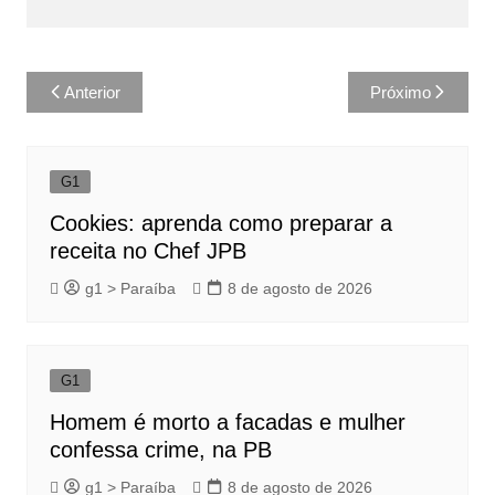
Navegação
Anterior
Próximo
de
Post
G1
Cookies: aprenda como preparar a
receita no Chef JPB
g1 > Paraíba
8 de agosto de 2026
G1
Homem é morto a facadas e mulher
confessa crime, na PB
g1 > Paraíba
8 de agosto de 2026