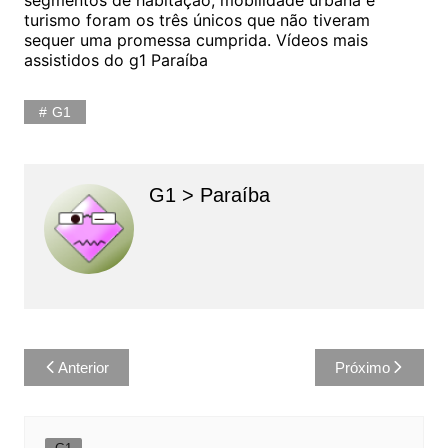
segmentos de habitação, mobilidade urbana e
turismo foram os três únicos que não tiveram
sequer uma promessa cumprida. Vídeos mais
assistidos do g1 Paraíba
G1
G1 > Paraíba
Navegação
Anterior
Próximo
de
Post