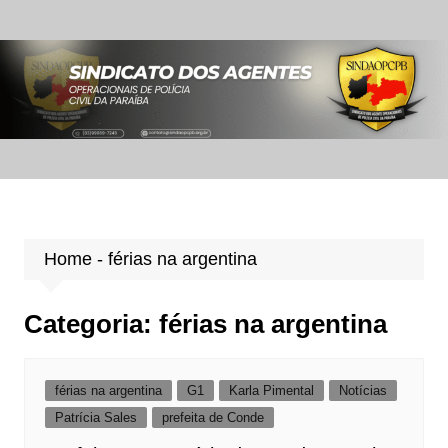
Ir
para
o
conteúdo
Home
-
férias na argentina
Categoria:
férias na argentina
férias na argentina
G1
Karla Pimental
Notícias
Patrícia Sales
prefeita de Conde