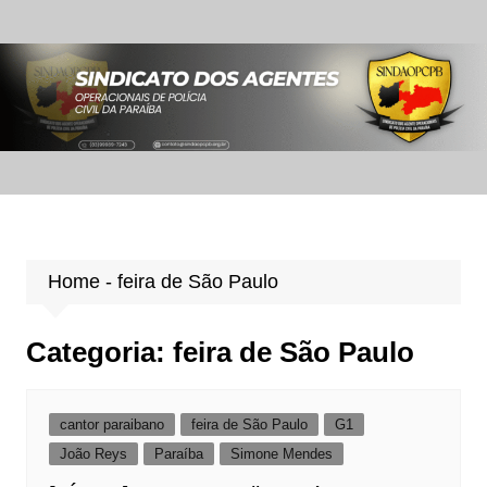
Ir
para
o
conteúdo
Home
-
feira de São Paulo
Categoria:
feira de São Paulo
cantor paraibano
feira de São Paulo
G1
João Reys
Paraíba
Simone Mendes