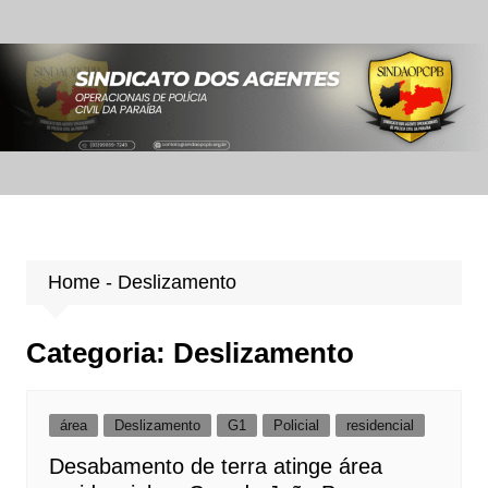
Ir
para
o
conteúdo
Home
-
Deslizamento
Categoria:
Deslizamento
área
Deslizamento
G1
Policial
residencial
Desabamento de terra atinge área