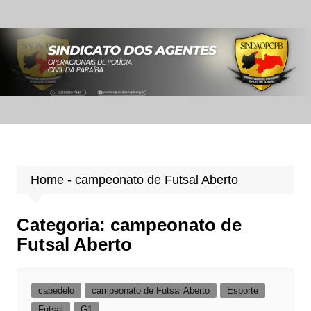
Ir
para
o
conteúdo
Home
-
campeonato de Futsal Aberto
Categoria:
campeonato de
Futsal Aberto
cabedelo
campeonato de Futsal Aberto
Esporte
Futsal
G1