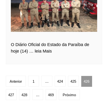
O Diário Oficial do Estado da Paraíba de
hoje (14) …
leia Mais
Paginação
Anterior
1
…
424
425
426
de
posts
427
428
…
469
Próximo