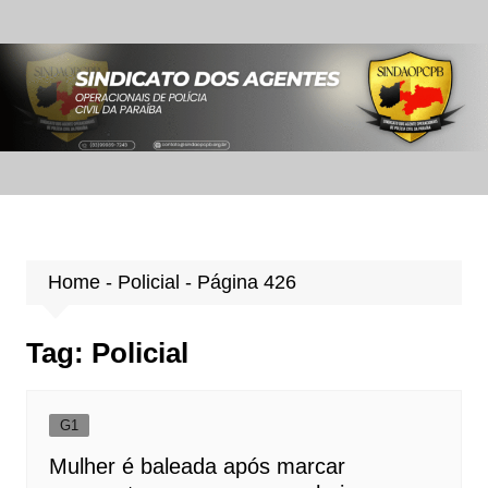
Ir
para
o
conteúdo
Home
-
Policial
-
Página 426
Tag:
Policial
G1
Mulher é baleada após marcar