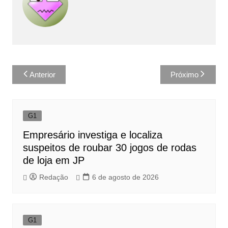
Navegação
Anterior
Próximo
de
Post
G1
Empresário investiga e localiza
suspeitos de roubar 30 jogos de rodas
de loja em JP
Redação
6 de agosto de 2026
G1