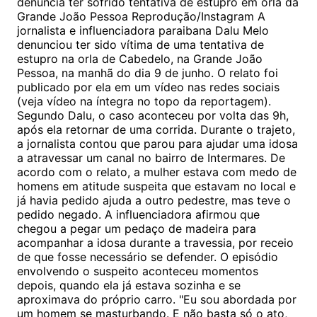
denuncia ter sofrido tentativa de estupro em orla da
Grande João Pessoa Reprodução/Instagram A
jornalista e influenciadora paraibana Dalu Melo
denunciou ter sido vítima de uma tentativa de
estupro na orla de Cabedelo, na Grande João
Pessoa, na manhã do dia 9 de junho. O relato foi
publicado por ela em um vídeo nas redes sociais
(veja vídeo na íntegra no topo da reportagem).
Segundo Dalu, o caso aconteceu por volta das 9h,
após ela retornar de uma corrida. Durante o trajeto,
a jornalista contou que parou para ajudar uma idosa
a atravessar um canal no bairro de Intermares. De
acordo com o relato, a mulher estava com medo de
homens em atitude suspeita que estavam no local e
já havia pedido ajuda a outro pedestre, mas teve o
pedido negado. A influenciadora afirmou que
chegou a pegar um pedaço de madeira para
acompanhar a idosa durante a travessia, por receio
de que fosse necessário se defender. O episódio
envolvendo o suspeito aconteceu momentos
depois, quando ela já estava sozinha e se
aproximava do próprio carro. "Eu sou abordada por
um homem se masturbando. E não basta só o ato,