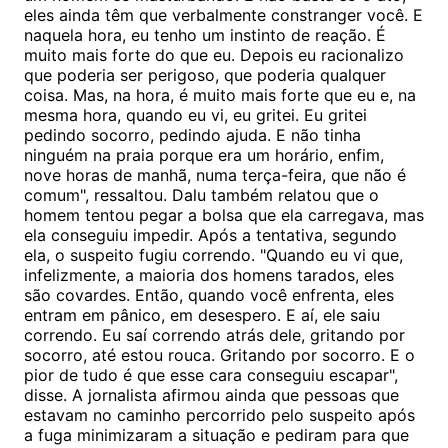
eles ainda têm que verbalmente constranger você. E
naquela hora, eu tenho um instinto de reação. É
muito mais forte do que eu. Depois eu racionalizo
que poderia ser perigoso, que poderia qualquer
coisa. Mas, na hora, é muito mais forte que eu e, na
mesma hora, quando eu vi, eu gritei. Eu gritei
pedindo socorro, pedindo ajuda. E não tinha
ninguém na praia porque era um horário, enfim,
nove horas de manhã, numa terça-feira, que não é
comum", ressaltou. Dalu também relatou que o
homem tentou pegar a bolsa que ela carregava, mas
ela conseguiu impedir. Após a tentativa, segundo
ela, o suspeito fugiu correndo. "Quando eu vi que,
infelizmente, a maioria dos homens tarados, eles
são covardes. Então, quando você enfrenta, eles
entram em pânico, em desespero. E aí, ele saiu
correndo. Eu saí correndo atrás dele, gritando por
socorro, até estou rouca. Gritando por socorro. E o
pior de tudo é que esse cara conseguiu escapar",
disse. A jornalista afirmou ainda que pessoas que
estavam no caminho percorrido pelo suspeito após
a fuga minimizaram a situação e pediram para que